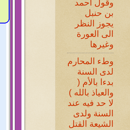
وقول أحمد
بن حنبل
يجوز النظر
الى العورة
وغيرها
وطء المحارم
لدى السنة
بدءا بالأم (
والعياذ بالله )
لا حد فيه عند
السنة ولدى
الشيعة القتل