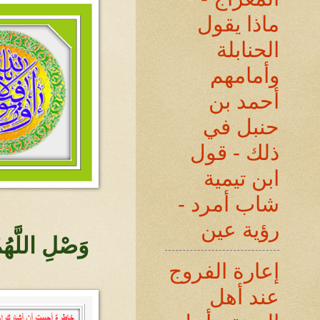
ماذا يقول
الحنابلة
وأمامهم
أحمد بن
حنبل في
ذلك - قول
ابن تيمية
شاب أمرد -
رؤية عين
وَصْلِ اللَّهُ
إعارة الفروج
عند أهل