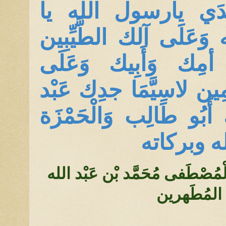
ِّدَي يارسول الله يا
 وَعَلَى آلك الطَّيِّبِين
 أمِك وَأَبِيك وَعَلَى
مِين لاسِيَّمَا جدِك عَبْد
 أَبُو طَالِب وَالْحَمْزَة
الله وبركاته
ِيّ الْمُصْطَفى مُحَمَّد بْن عَبْد الله
ين المُطَهرين