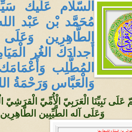
السّلام عَلَيك سَي
مُحَمَّد بْن عَبْد الله
الطَّاهِرِين وَعَلَى
أَجدادَك الغُر الْمَيَا
المُطَّلِب وَأَعْمَامَك
وَالْعَبَّاس وَرَحْمَةُ 
مّ عَلَى نَبِيِّنَا الْعَرَبِيّ الْأُمِّيّ الْقرَش
وَعَلَى آله الطَّيِّبِين الطَّاهِرِ