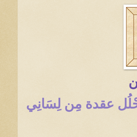
ِن
َأَحْلُل عقدة مِن لِسَانِي