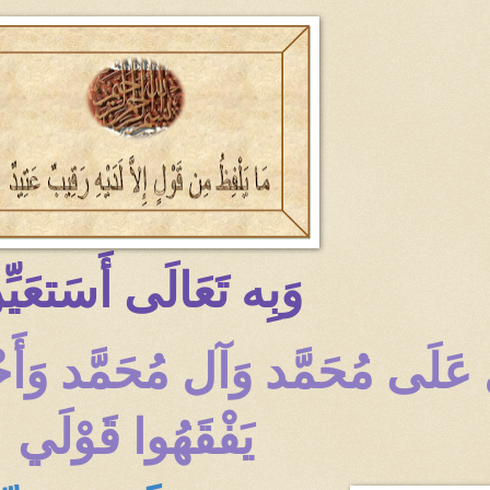
وَبِه تَعَالَى أَسَتعَيّ
لّ عَلَى مُحَمَّد وَآل مُحَمَّد و
يَفْقَهُوا قَوْلَي