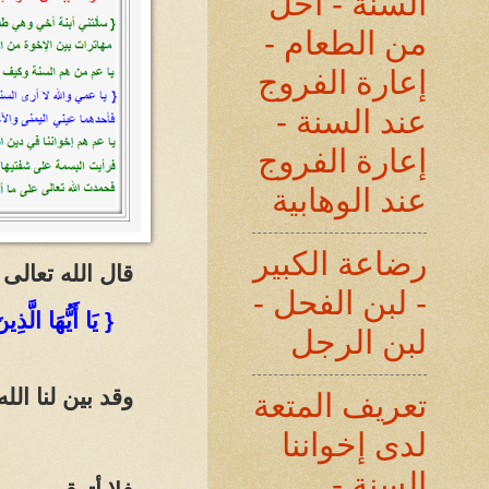
السنة - أحل
من الطعام -
إعارة الفروج
عند السنة -
إعارة الفروج
عند الوهابية
رضاعة الكبير
قال الله تعالى
- لبن الفحل -
{ يَا أَيُّهَا الَّذ
لبن الرجل
وقد بين لنا الل
تعريف المتعة
لدى إخواننا
السنة -