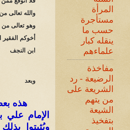
فلا أتوقع ممن
المرأة
والله تعالى من
مستأجرة
وهو تعالى من و
حسب ما
أخوكم الفقير ا
ينقله كبار
علماءهم
ابن النجف
مفاخذة
الرضيعة - رد
وبعد
الشريعة على
من يتهم
هذه بعض
الشيعة
الإمام علي 
بتفخيذ
ويُثبِتوا بذ