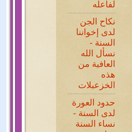
لفاعله
نكاح الجن
لدى إخواننا
السنة -
نسأل الله
العافية من
هذه
الخزعبلات
حدود العورة
لدى السنة -
نساء السنة