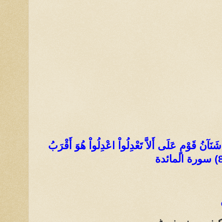
ْ شَنَآنُ قَوْمٍ عَلَى أَلاَّ تَعْدِلُواْ اعْدِلُواْ هُوَ أَقْرَبُ