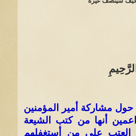
 فكيف سينصف غيره
لرَّحِيمِ
خ حول مشاركة أمير المؤمنين
عمين أنها من كتب الشيعة
كن العتب على من أستغفلهم