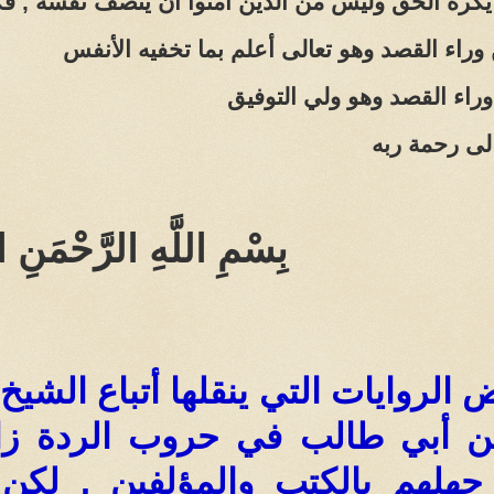
 يكره الحق وليس من الذين آمنوا أن ينصف نفسه ,
 وراء القصد وهو تعالى أعلم بما تخفيه الأنفس
راء القصد وهو ولي التوفيق
لى رحمة ربه
بِسْمِ اللَّهِ الرَّحْمَنِ ا
 الروايات التي ينقلها أتباع الشي
بن أبي طالب في حروب الردة زا
لك جهلهم بالكتب والمؤلفين , ل