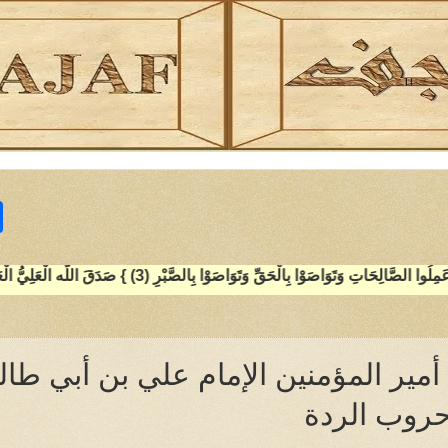
S
h
a
r
e
أمير المؤمنين الإمام علي بن أبي طا
حروب الردة