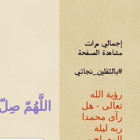
إجمالي مرات
مشاهدة الصفحة
#بالثقلين_نجاتي
رؤية الله
اللَّهُمّ صِ
تعالى - هل
رآى محمدا
ربه ليلة
المعراج -