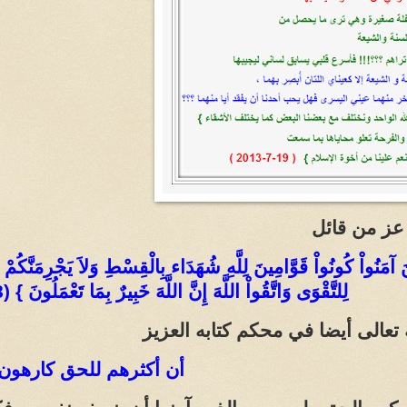
 عز من قائل
ِينَ آمَنُواْ كُونُواْ قَوَّامِينَ لِلَّهِ شُهَدَاء بِالْقِسْطِ وَلاَ يَجْرِمَنَّكُم
لِلتَّقْوَى وَاتَّقُواْ اللَّهَ إِنَّ اللَّهَ خَبِيرٌ بِمَا تَعْمَلُونَ } (8) سورة المائدة
ه تعالى أيضا في محكم كتابه العزيز
أن أكثرهم للحق كارهون