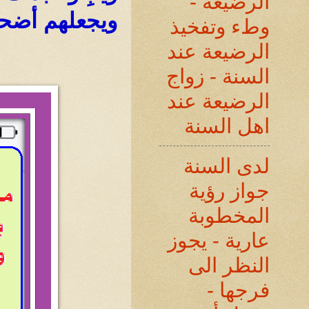
الرضيعة -
ويجعلهم أضحو
وطء وتفخيذ
الرضيعة عند
السنة - زواج
الرضيعة عند
اهل السنة
لدى السنة
جواز رؤية
المخطوبة
عارية - يجوز
النظر الى
فرجها -