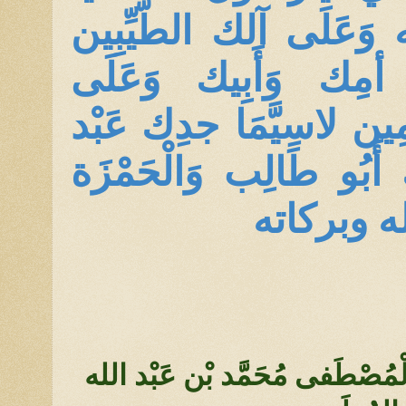
 وَعَلَى آلك الطَّيِّبِين
 أمِك وَأَبِيك وَعَلَى
مِين لاسِيَّمَا جدِك عَبْد
 أَبُو طَالِب وَالْحَمْزَة
الله وبركاته
ِيّ الْمُصْطَفى مُحَمَّد بْن عَبْد الله