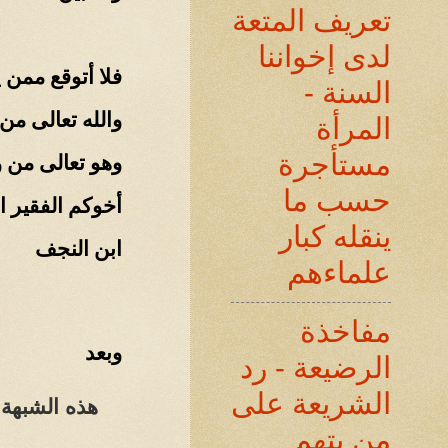
تعريف المتعة
لدى إخواننا
فلا أتوقع ممن
السنة -
والله تعالى من
المرأة
مستأجرة
وهو تعالى من و
حسب ما
أخوكم الفقير ا
ينقله كبار
ابن النجف
علماءهم
مفاخذة
وبعد
الرضيعة - رد
الشريعة على
هذه الشبهة 
من يتهم