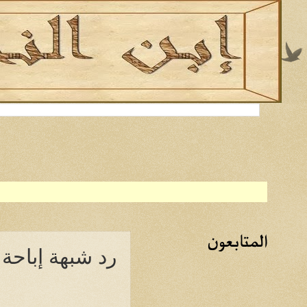
المتابعون
رد شبهة إباحة