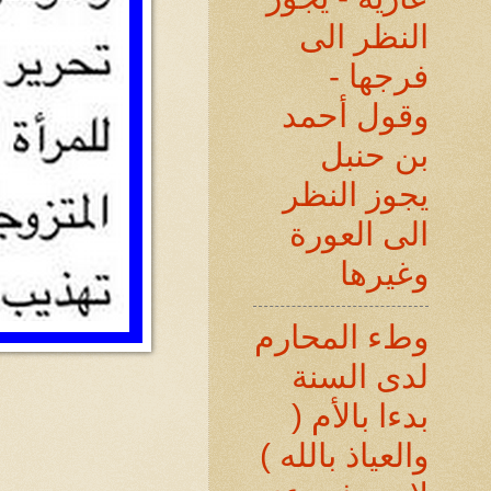
النظر الى
فرجها -
وقول أحمد
بن حنبل
يجوز النظر
الى العورة
وغيرها
وطء المحارم
لدى السنة
بدءا بالأم (
والعياذ بالله )