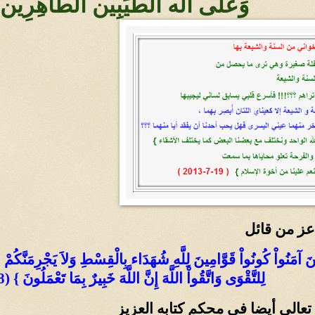
وَعَلَى آله الطَّيِّبِين الطَّاهِرِ
 عز من قائل
ذِينَ آمَنُواْ كُونُواْ قَوَّامِينَ لِلَّهِ شُهَدَاء بِالْقِسْطِ وَلاَ يَجْرِمَنَّكُمْ
لِلتَّقْوَى وَاتَّقُواْ اللَّهَ إِنَّ اللَّهَ خَبِيرٌ بِمَا تَعْمَلُونَ } (8) سورة المائدة
ه تعالى أيضا في محكم كتابه العزيز