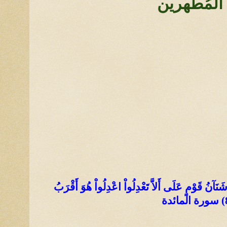
ين المُطَهرين
 شَنَآنُ قَوْمٍ عَلَى أَلاَّ تَعْدِلُواْ اعْدِلُواْ هُوَ أَقْرَبُ