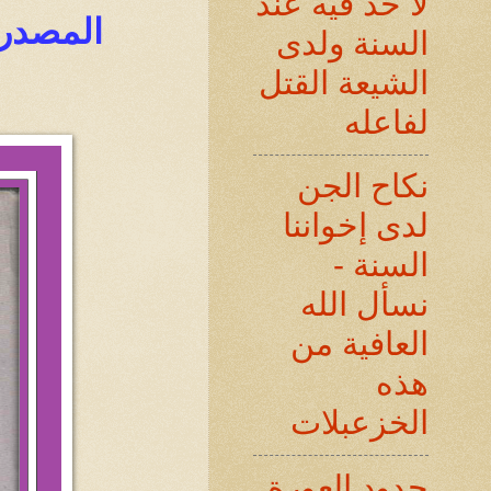
لا حد فيه عند
المصدر 
السنة ولدى
الشيعة القتل
لفاعله
نكاح الجن
لدى إخواننا
السنة -
نسأل الله
العافية من
هذه
الخزعبلات
حدود العورة