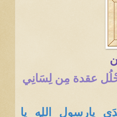
ِن
َأَحْلُل عقدة مِن لِسَانِي
ِّدَي يارسول الله يا