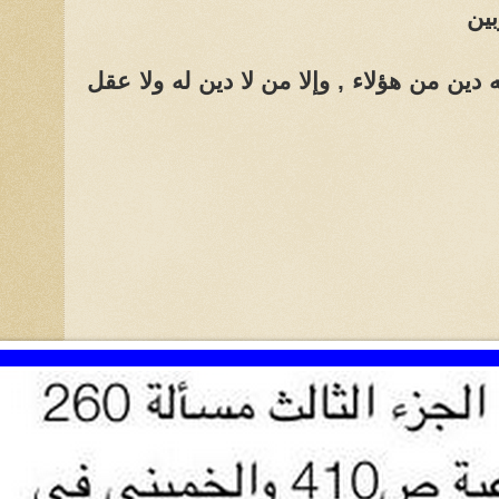
بين
ن من هؤلاء , وإلا من لا دين له ولا عقل