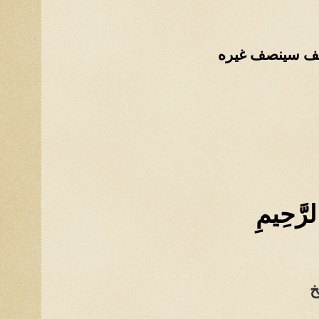
كيف سينصف غيره
لرَّحِيمِ
خ