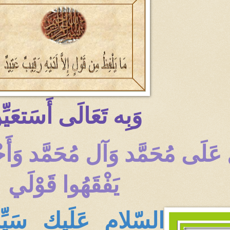
وَبِه تَعَالَى أَسَتعَيّ
لّ عَلَى مُحَمَّد وَآل مُحَمَّد و
يَفْقَهُوا قَوْلَي
السّلام عَلَيك سَي