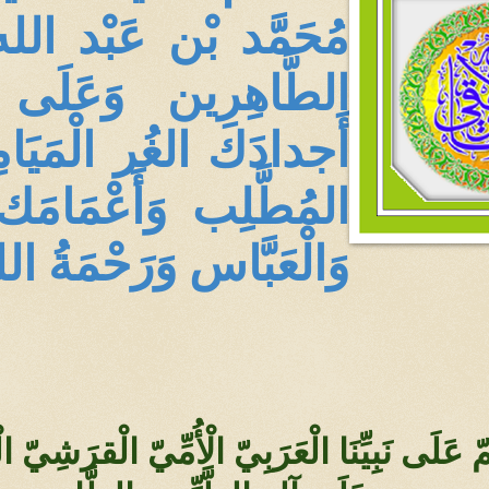
مُحَمَّد بْن عَبْد الله
الطَّاهِرِين وَعَلَى
أَجدادَك الغُر الْمَيَا
المُطَّلِب وَأَعْمَامَك
وَالْعَبَّاس وَرَحْمَةُ 
مّ عَلَى نَبِيِّنَا الْعَرَبِيّ الْأُمِّيّ الْقرَش