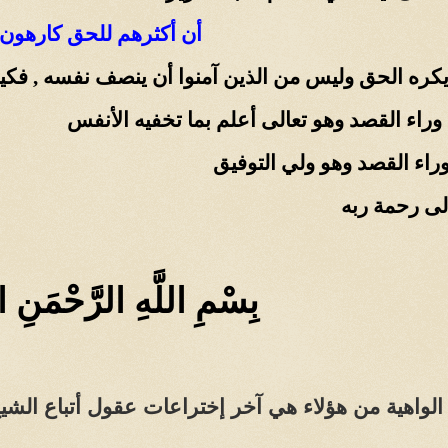
أن أكثرهم للحق كارهون
 يكره الحق وليس من الذين آمنوا أن ينصف نفسه , ف
 وراء القصد وهو تعالى أعلم بما تخفيه الأنفس
راء القصد وهو ولي التوفيق
لى رحمة ربه
بِسْمِ اللَّهِ الرَّحْمَنِ ا
الواهية من هؤلاء هي آخر إختراعات عقول أتباع الشي