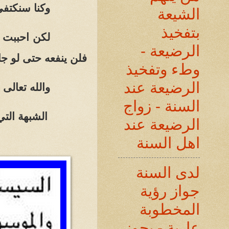
وكنا سنكتفي
الشيعة
بتفخيذ
لكن احببت أ
الرضيعة -
فلن ينفعه حتى لو جا
وطء وتفخيذ
الرضيعة عند
والله تعالى 
السنة - زواج
الشبهة التي 
الرضيعة عند
اهل السنة
لدى السنة
جواز رؤية
المخطوبة
عارية - يجوز