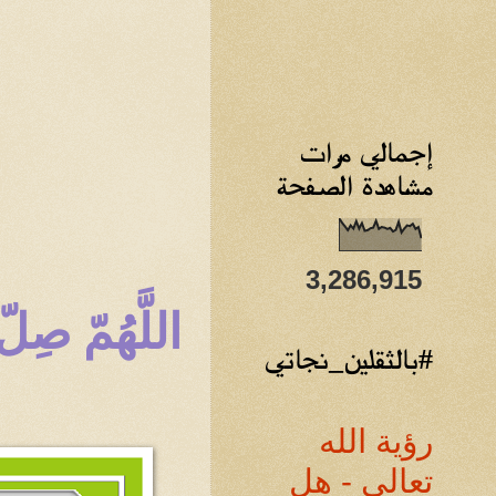
إجمالي مرات
مشاهدة الصفحة
3,286,915
اللَّهُمّ صِ
#بالثقلين_نجاتي
رؤية الله
تعالى - هل