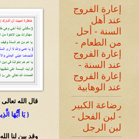
إعارة الفروج
عند أهل
السنة - أحل
من الطعام -
إعارة الفروج
عند السنة -
إعارة الفروج
عند الوهابية
قال الله تعالى
رضاعة الكبير
{ يَا أَيُّهَا الَّ
- لبن الفحل -
لبن الرجل
وقد بين لنا الل