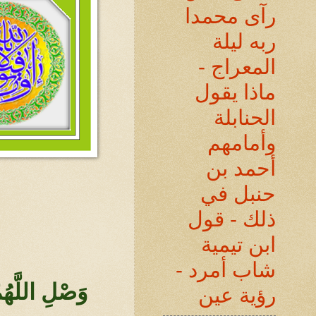
رآى محمدا
ربه ليلة
المعراج -
ماذا يقول
الحنابلة
وأمامهم
أحمد بن
حنبل في
ذلك - قول
ابن تيمية
شاب أمرد -
وَصْلِ اللَّهُ
رؤية عين