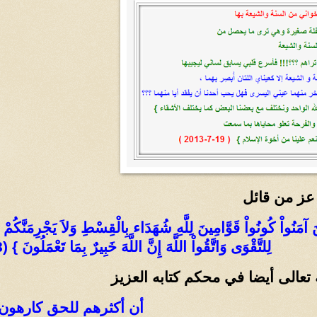
 عز من قائل
ِينَ آمَنُواْ كُونُواْ قَوَّامِينَ لِلَّهِ شُهَدَاء بِالْقِسْطِ وَلاَ يَجْرِمَنَّكُم
لِلتَّقْوَى وَاتَّقُواْ اللَّهَ إِنَّ اللَّهَ خَبِيرٌ بِمَا تَعْمَلُونَ } (8) سورة المائدة
ه تعالى أيضا في محكم كتابه العزيز
أن أكثرهم للحق كارهون