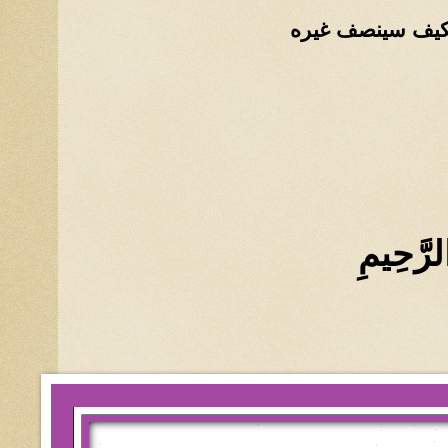
 فكيف سينصف غيره
لرَّحِيمِ