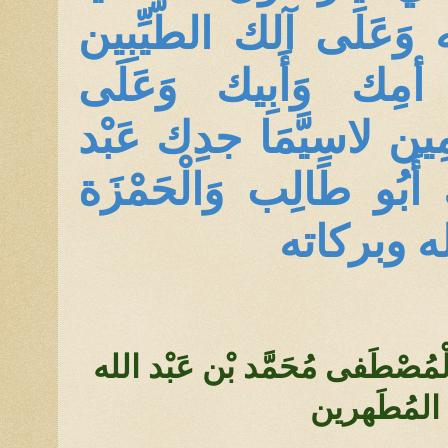
 وَعَلَى آلك الطَّيِّبِين
 أمِك وَأَبِيك وَعَلَى
مِين لاسِيَّمَا جدِك عَبْد
 أَبُو طَالِب وَالْحَمْزَة
الله وبركاته
ِيّ الْمُصْطَفى مُحَمَّد بْن عَبْد الله
ين المُطَهرين