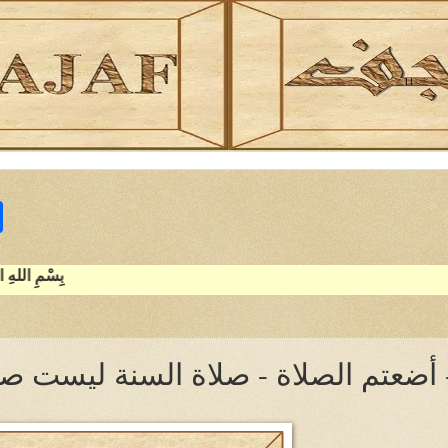
S
h
a
r
e
بِسْمِ اللهِ الرَّحْمنِ الرَّحِيمِ { والْعَصْرِ (1) إِنَّ الإِنسَانَ لَفِي خُسْرٍ (2) إِلاَّ الَّذِينَ آمَنُوا وَعَمِلُوا الصَّالِحَاتِ وَتَوَاصَوْا بِالْحَقِّ وَتَوَاصَوْا بِالصَّبْرِ (3) } صَدَقَ اللَّه ال
 أضعتم الصلاة - صلاة السنة ليست صل