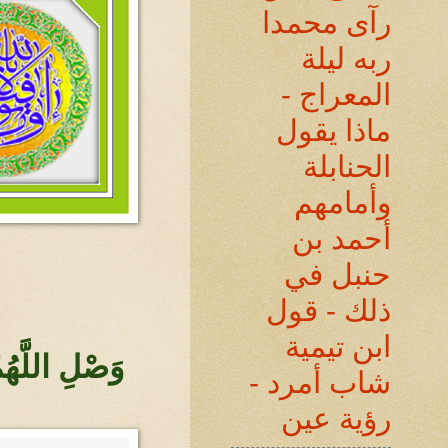
رآى محمدا
ربه ليلة
المعراج -
ماذا يقول
الحنابلة
وأمامهم
أحمد بن
حنبل في
ذلك - قول
ابن تيمية
وَصْلِ اللَّهُ
شاب أمرد -
رؤية عين