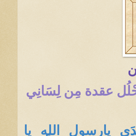
ِن
َأَحْلُل عقدة مِن لِسَانِي
ِّدَي يارسول الله يا