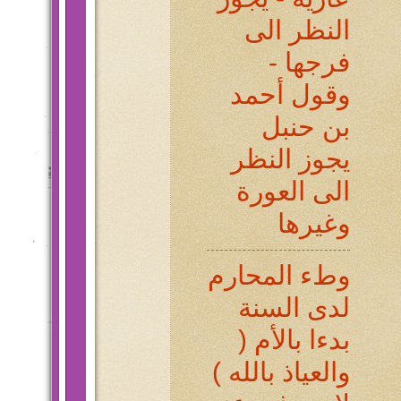
النظر الى
فرجها -
وقول أحمد
بن حنبل
يجوز النظر
الى العورة
وغيرها
وطء المحارم
لدى السنة
بدءا بالأم (
والعياذ بالله )