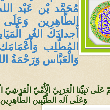
مُحَمَّد بْن عَبْد الله
الطَّاهِرِين وَعَلَى
أَجدادَك الغُر الْمَيَا
المُطَّلِب وَأَعْمَامَك
وَالْعَبَّاس وَرَحْمَةُ 
مّ عَلَى نَبِيِّنَا الْعَرَبِيّ الْأُمِّيّ الْقرَش
وَعَلَى آله الطَّيِّبِين الطَّاهِرِ