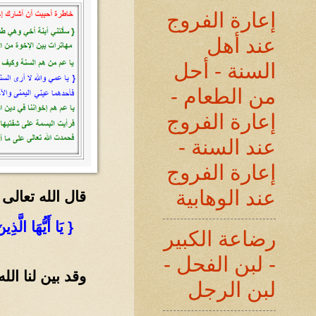
إعارة الفروج
عند أهل
السنة - أحل
من الطعام -
إعارة الفروج
عند السنة -
إعارة الفروج
عند الوهابية
قال الله تعالى
{ يَا أَيُّهَا الَّذ
رضاعة الكبير
- لبن الفحل -
وقد بين لنا الل
لبن الرجل