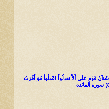
ْ شَنَآنُ قَوْمٍ عَلَى أَلاَّ تَعْدِلُواْ اعْدِلُواْ هُوَ أَقْرَبُ