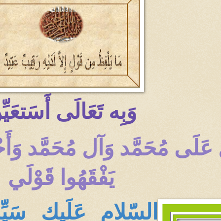
وَبِه تَعَالَى أَسَتعَيّ
لّ عَلَى مُحَمَّد وَآل مُحَمَّد و
يَفْقَهُوا قَوْلَي
السّلام عَلَيك سَي