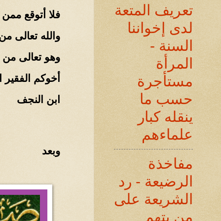
تعريف المتعة
فلا أتوقع ممن
لدى إخواننا
والله تعالى من
السنة -
وهو تعالى من و
المرأة
أخوكم الفقير ا
مستأجرة
حسب ما
ابن النجف
ينقله كبار
علماءهم
وبعد
مفاخذة
الرضيعة - رد
الشريعة على
من يتهم