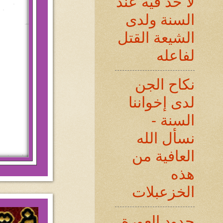
لا حد فيه عند
السنة ولدى
الشيعة القتل
لفاعله
نكاح الجن
لدى إخواننا
السنة -
نسأل الله
العافية من
هذه
الخزعبلات
حدود العورة