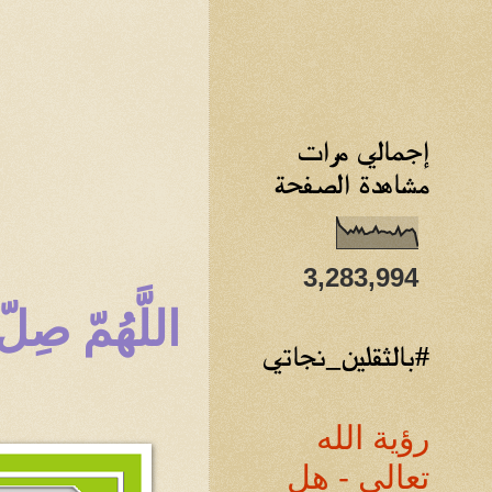
إجمالي مرات
مشاهدة الصفحة
3,283,994
اللَّهُمّ صِ
#بالثقلين_نجاتي
رؤية الله
تعالى - هل