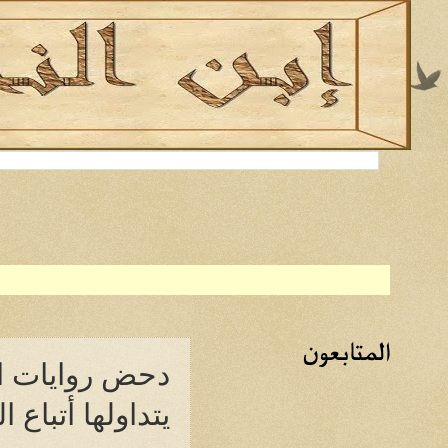
المتابعون
دحض روايات الن
يتداولها أتباع 