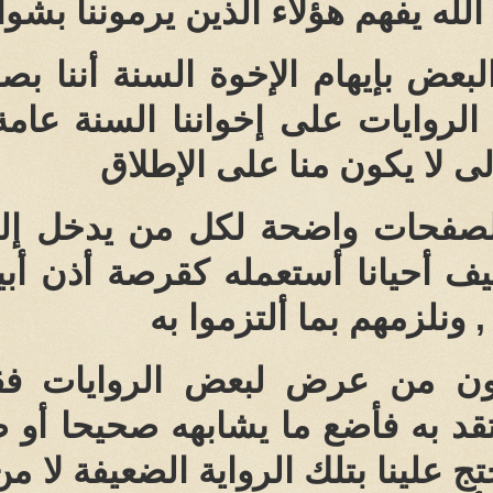
الله يفهم هؤلاء الذين يرموننا بشوا
لبعض بإيهام الإخوة السنة أننا ب
لروايات على إخواننا السنة عامة
لى لا يكون منا على الإطلاق
صفحات واضحة لكل من يدخل إليها
يف أحيانا أستعمله كقرصة أذن أ
, ونلزمهم بما ألتزموا به
ون من عرض لبعض الروايات فقط
قد به فأضع ما يشابهه صحيحا أو 
 علينا بتلك الرواية الضعيفة لا من