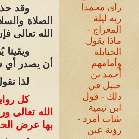
رآى محمدا
وقد حذر
ربه ليلة
الصلاة والسل
المعراج -
الله تعالى فإ
ماذا يقول
ويقينا 
الحنابلة
وأمامهم
أن يصدر أي ش
أحمد بن
لذا نقو
حنبل في
ذلك - قول
كل رواي
ابن تيمية
الله تعالى و
شاب أمرد -
بها عرض الح
رؤية عين