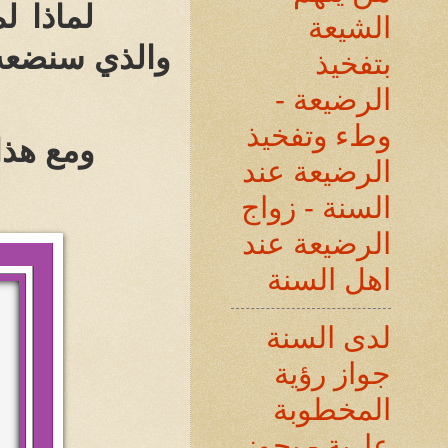
لماذا ل
الشيعة
والذي سنضعه 
بتفخيذ
الرضيعة -
وطء وتفخيذ
ومع هذا
الرضيعة عند
السنة - زواج
الرضيعة عند
اهل السنة
لدى السنة
جواز رؤية
المخطوبة
عارية - يجوز