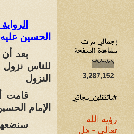
الرواية 
الحسين عليه 
إجمالي مرات
مشاهدة الصفحة
بعد أن 
للناس نزول ا
3,287,152
النزول
قامت أح
#بالثقلين_نجاتي
الإمام الحسين 
رؤية الله
سنضعها 
تعالى - هل