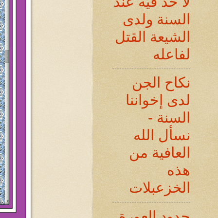
لا حد فيه عند
السنة ولدى
الشيعة القتل
لفاعله
نكاح الجن
لدى إخواننا
السنة -
نسأل الله
العافية من
هذه
الخزعبلات
حدود العورة