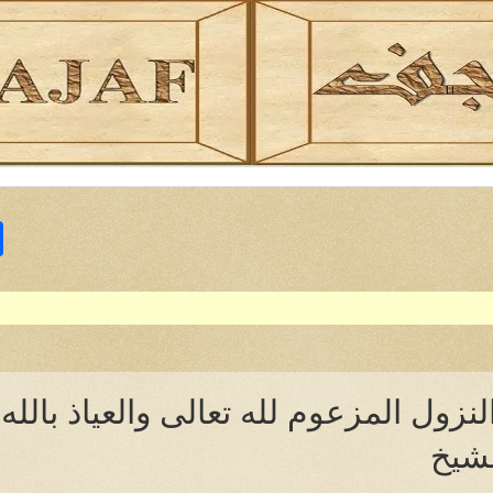
S
h
a
r
e
بِسْمِ اللهِ الرَّحْمنِ الرَّحِيمِ { والْعَصْ
زول المزعوم لله تعالى والعياذ بالله
الشيخ