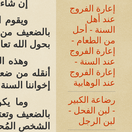
إن شاء 
إعارة الفروج
عند أهل
ويقوم ا
السنة - أحل
بالضعيف من ا
من الطعام -
بحول الله تعا
إعارة الفروج
وهذه ال
عند السنة -
إعارة الفروج
أنقله من ضع
عند الوهابية
إخواننا السنة 
رضاعة الكبير
وما يك
- لبن الفحل -
بالضعيف وتعت
لبن الرجل
الشخص المُحتج