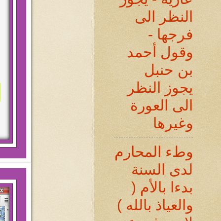
النظر الى
فرجها -
وقول أحمد
بن حنبل
يجوز النظر
الى العورة
وغيرها
وطء المحارم
لدى السنة
بدءا بالأم (
والعياذ بالله )