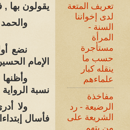
يقولون بها , 
تعريف المتعة
لدى إخواننا
والحمد 
السنة -
المرأة
مستأجرة
نضع أول
حسب ما
الإمام الحسين
ينقله كبار
وأظنها 
علماءهم
نسبة الرواية 
مفاخذة
ولا أدر
الرضيعة - رد
الشريعة على
فأسال إبتداءا
من يتهم