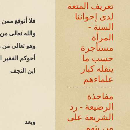
تعريف المتعة
لدى إخواننا
فلا أتوقع ممن
السنة -
والله تعالى من
المرأة
وهو تعالى من و
مستأجرة
حسب ما
أخوكم الفقير ا
ينقله كبار
ابن النجف
علماءهم
مفاخذة
الرضيعة - رد
الشريعة على
وبعد
من يتهم