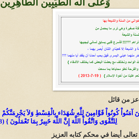
وَعَلَى آله الطَّيِّبِين الطَّاهِرِ
 عز من قائل
ذِينَ آمَنُواْ كُونُواْ قَوَّامِينَ لِلَّهِ شُهَدَاء بِالْقِسْطِ وَلاَ يَجْرِمَنَّكُمْ
لِلتَّقْوَى وَاتَّقُواْ اللَّهَ إِنَّ اللَّهَ خَبِيرٌ بِمَا تَعْمَلُونَ } (8) سورة المائدة
ه تعالى أيضا في محكم كتابه العزيز