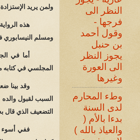
ولمن يريد الإستزادة
النظر الى
فرجها -
هذه الرواية
وقول أحمد
ومسلم النيسابوري ف
بن حنبل
يجوز النظر
أما في الج
الى العورة
المجلسي في كتابه م
وغيرها
وقد بينا ضع
وطء المحارم
السبب لقبول والده ا
لدى السنة
التضعيف الذي قال به
بدءا بالأم (
والعياذ بالله )
ففي أسوء 