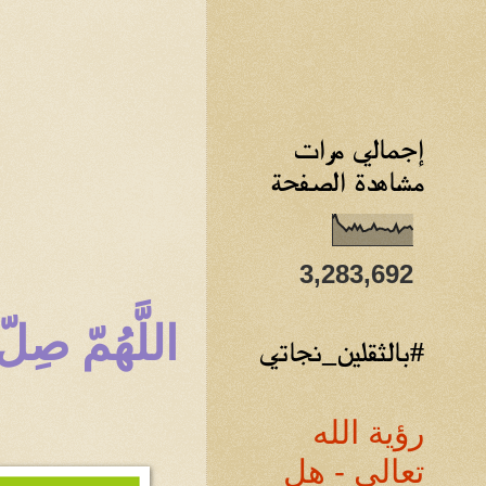
إجمالي مرات
مشاهدة الصفحة
3,283,692
اللَّهُمّ صِ
#بالثقلين_نجاتي
رؤية الله
تعالى - هل