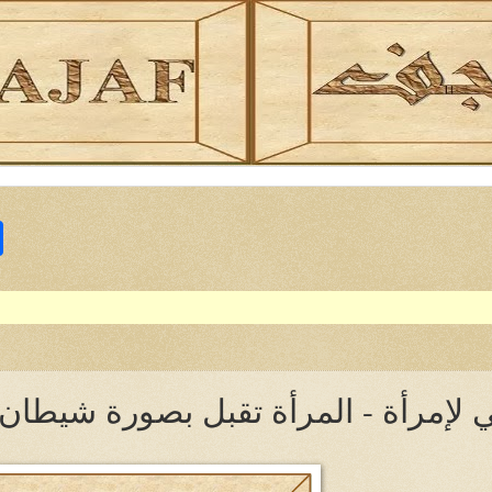
S
h
a
r
e
ي لإمرأة - المرأة تقبل بصورة شيطان و