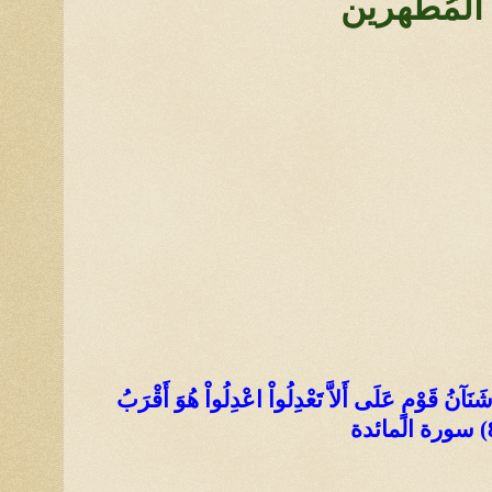
ين المُطَهرين
 شَنَآنُ قَوْمٍ عَلَى أَلاَّ تَعْدِلُواْ اعْدِلُواْ هُوَ أَقْرَبُ