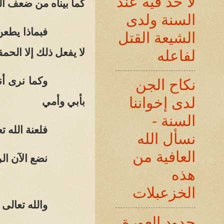
لا حد فيه عند
كما بيناه من ضعف الر
السنة ولدى
فبماذا يطعن 
الشيعة القتل
لا يفعل ذلك إلا الحم
لفاعله
وكما نرى أن
نكاح الجن
لدى إخواننا
بأبي وأمي
السنة -
فلعنة الله 
نسأل الله
العافية من
نضع الآن ال
هذه
الخزعبلات
والله تعالى 
حدود العورة