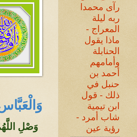
رآى محمدا
ربه ليلة
المعراج -
ماذا يقول
الحنابلة
وأمامهم
أحمد بن
حنبل في
ذلك - قول
وَالْعَبَّا
ابن تيمية
شاب أمرد -
وَصْلِ اللَّهُ
رؤية عين