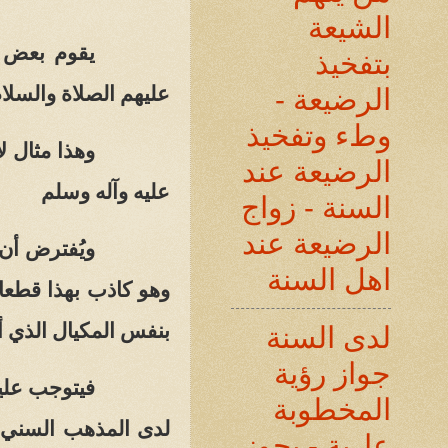
الشيعة
يقوم بعض ا
بتفخيذ
عليهم الصلاة والسلا
م
الرضيعة -
وطء وتفخيذ
وهذا مثال ل
الرضيعة عند
عليه وآله وسلم
السنة - زواج
الرضيعة عند
ويُفترض أن 
اهل السنة
وهو كاذب بهذا قطعا 
بنفس المكيال الذي أ
لدى السنة
جواز رؤية
فيتوجب علي
المخطوبة
لدى المذهب السني و
عارية - يجوز