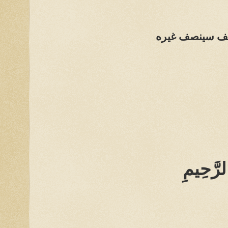
كيف سينصف غيره
لرَّحِيمِ