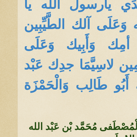
ِّدَي يارسول الله يا
 وَعَلَى آلك الطَّيِّبِين
 أمِك وَأَبِيك وَعَلَى
مِين لاسِيَّمَا جدِك عَبْد
 أَبُو طَالِب وَالْحَمْزَة
ِيّ الْمُصْطَفى مُحَمَّد بْن عَبْد الله