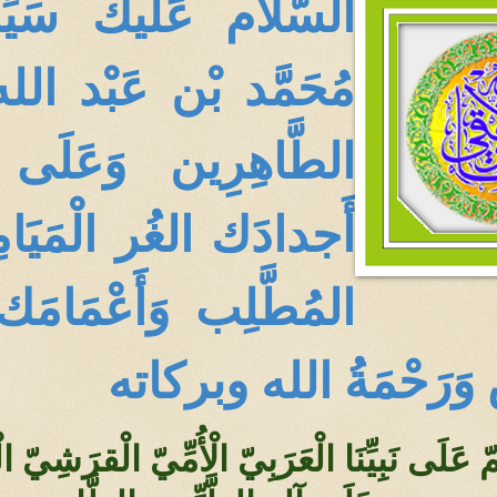
السّلام عَلَيك سَي
مُحَمَّد بْن عَبْد الله
الطَّاهِرِين وَعَلَى
أَجدادَك الغُر الْمَيَا
المُطَّلِب وَأَعْمَامَك
س وَرَحْمَةُ الله وبركاته
مّ عَلَى نَبِيِّنَا الْعَرَبِيّ الْأُمِّيّ الْقرَش