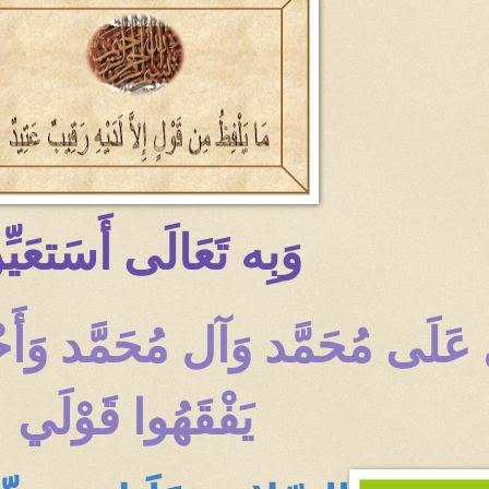
وَبِه تَعَالَى أَسَتعَيّ
لّ عَلَى مُحَمَّد وَآل مُحَمَّد و
يَفْقَهُوا قَوْلَي