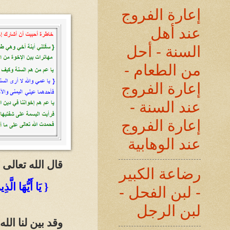
إعارة الفروج
عند أهل
السنة - أحل
من الطعام -
إعارة الفروج
عند السنة -
إعارة الفروج
عند الوهابية
قال الله تعالى
رضاعة الكبير
{ يَا أَيُّهَا الَّ
- لبن الفحل -
لبن الرجل
وقد بين لنا الل