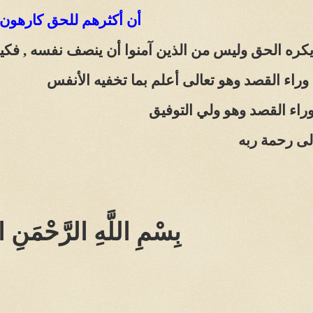
أن أكثرهم للحق كارهون
 يكره الحق وليس من الذين آمنوا أن ينصف نفسه , ف
 وراء القصد وهو تعالى أعلم بما تخفيه الأنفس
راء القصد وهو ولي التوفيق
لى رحمة ربه
بِسْمِ اللَّهِ الرَّحْمَنِ ا