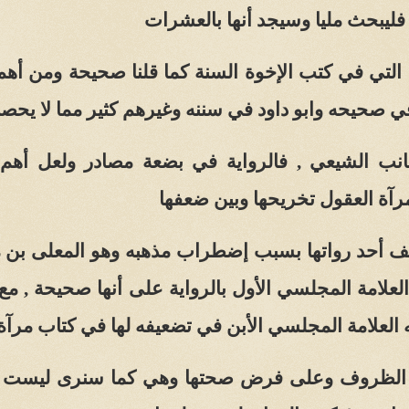
 فليبحث مليا وسيجد أنها بالعشرات
 التي في كتب الإخوة السنة كما قلنا صحيحة ومن أهم
ي صحيحه وابو داود في سننه وغيرهم كثير مما لا ي
انب الشيعي , فالرواية في بضعة مصادر ولعل أهم ك
رآة العقول تخريحها وبين ضعفها
ف أحد رواتها بسبب إضطراب مذهبه وهو المعلى بن مح
لعلامة المجلسي الأول بالرواية على أنها صحيحة , م
 العلامة المجلسي الأبن في تضعيفه لها في كتاب مرآة
الظروف وعلى فرض صحتها وهي كما سنرى ليست صح