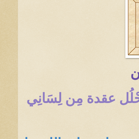
ِن
َأَحْلُل عقدة مِن لِسَانِي