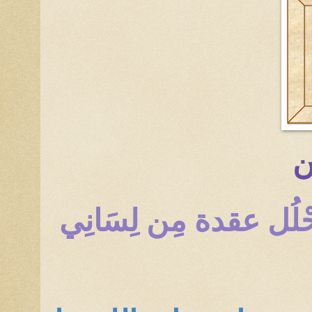
ِن
َأَحْلُل عقدة مِن لِسَانِي