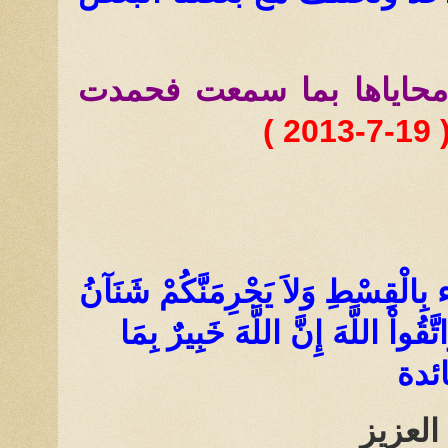
 محاياها بما سمعت فحمدت
( 19-7-2013
َاء بِالْقِسْطِ وَلاَ يَجْرِمَنَّكُمْ شَنَآنُ
ّقُواْ اللَّهَ إِنَّ اللَّهَ خَبِيرٌ بِمَا
العزيز