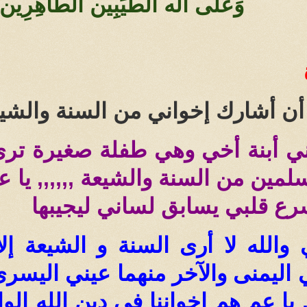
وَعَلَى آله الطَّيِّبِين الطَّاهِرِ
أن أشارك إخواني من السنة والشيع
ني أبنة أخي وهي طفلة صغيرة تر
سلمين من السنة والشيعة ,,,,,, يا
سرع قلبي يسابق لساني ليجيبها
والله لا أرى السنة و الشيعة إلا ك
اليمنى والآخر منهما عيني اليسرى
, يا عم هم إخواننا في دين الله ال