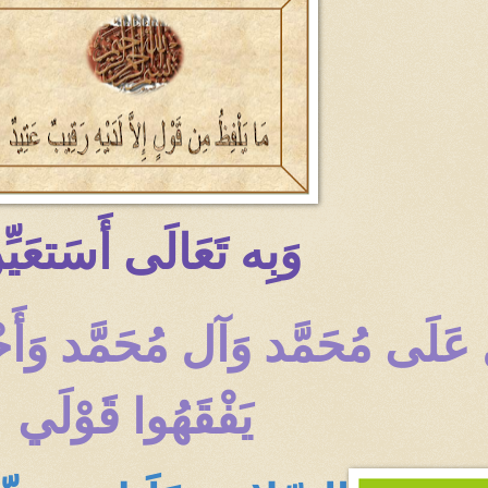
وَبِه تَعَالَى أَسَتعَيّ
لّ عَلَى مُحَمَّد وَآل مُحَمَّد و
يَفْقَهُوا قَوْلَي