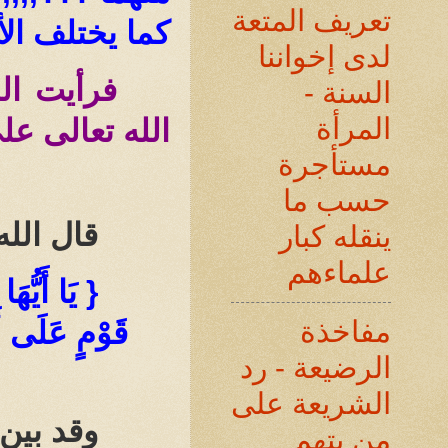
تعريف المتعة
كما يختلف الأ
لدى إخواننا
فرأيت ال
السنة -
المرأة
الله تعالى عل
مستأجرة
حسب ما
قال الله
ينقله كبار
علماءهم
{ يَا أَيُّهَ
مفاخذة
قَوْمٍ عَلَى أَلا
الرضيعة - رد
الشريعة على
وقد بين 
من يتهم