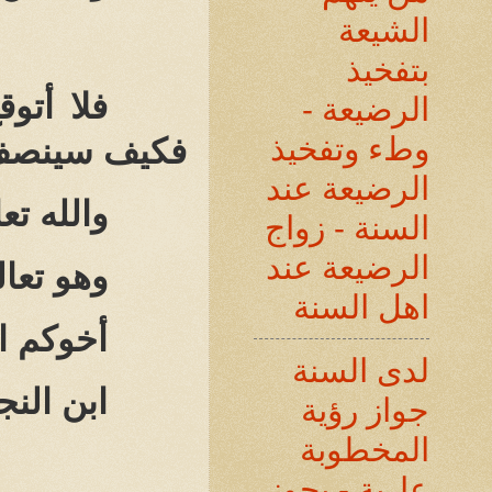
الشيعة
بتفخيذ
فلا أتو
الرضيعة -
وطء وتفخيذ
فكيف سينصف
الرضيعة عند
والله تع
السنة - زواج
الرضيعة عند
وهو تعا
اهل السنة
أخوكم ا
لدى السنة
ابن الن
جواز رؤية
المخطوبة
عارية - يجوز