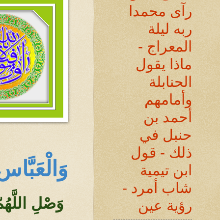
رآى محمدا
ربه ليلة
المعراج -
ماذا يقول
الحنابلة
وأمامهم
أحمد بن
حنبل في
ذلك - قول
وَالْعَبَّا
ابن تيمية
شاب أمرد -
وَصْلِ اللَّهُم
رؤية عين