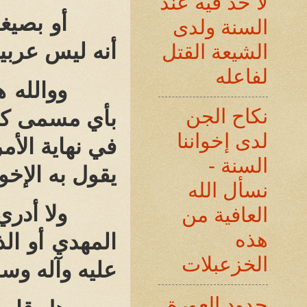
لا حد فيه عند
أو بصيغ
السنة ولدى
أنه ليس عربيا
الشيعة القتل
لفاعله
ووالله 
نكاح الجن
بأي مسمى كان
لدى إخواننا
في نهاية الأم
السنة -
يقول به الإخو
نسأل الله
ولا أدري
العافية من
هذه
المهدي أو ال
الخزعبلات
عليه وآله وسل
حدود العورة