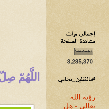
إجمالي مرات
مشاهدة الصفحة
3,285,370
اللَّهُمّ صِ
#بالثقلين_نجاتي
رؤية الله
تعالى - هل