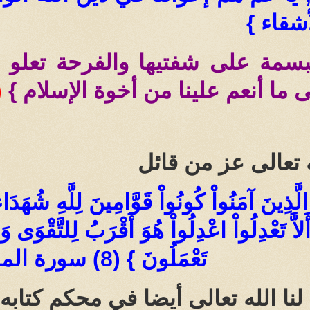
شقاء }
بسمة على شفتيها والفرحة تعلو
ى ما أنعم علينا من أخوة الإسلام }
 )
 تعالى عز من قائل
ا الَّذِينَ آمَنُواْ كُونُواْ قَوَّامِينَ لِلَّهِ شُهَد
َّ تَعْدِلُواْ اعْدِلُواْ هُوَ أَقْرَبُ لِلتَّقْوَى وَاتَ
تَعْمَلُونَ } (8) سورة المائدة
لنا الله تعالى أيضا في محكم كتابه 