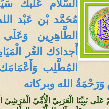
السّلام عَلَيك سَي
مُحَمَّد بْن عَبْد الله
الطَّاهِرِين وَعَلَى
أَجدادَك الغُر الْمَيَا
المُطَّلِب وَأَعْمَامَك
س وَرَحْمَةُ الله وبركاته
ّ عَلَى نَبِيِّنَا الْعَرَبِيّ الْأُمِّيّ الْقرَش