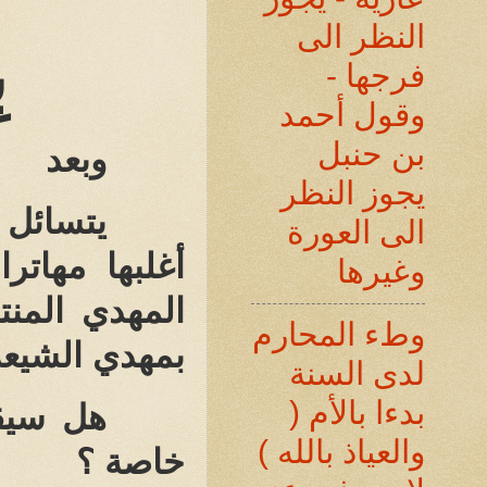
النظر الى
ب
فرجها -
وقول أحمد
بن حنبل
وبعد
يجوز النظر
يتسائل 
الى العورة
أغلبها مهات
وغيرها
المهدي المنت
وطء المحارم
بمهدي الشيعة
لدى السنة
بدءا بالأم (
هل سيقت
والعياذ بالله )
خاصة ؟