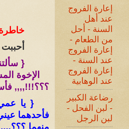
إعارة الفروج
عند أهل
السنة - أحل
خاطرة
من الطعام -
أحببت 
إعارة الفروج
عند السنة -
{ سألت
إعارة الفروج
الإخوة الم
عند الوهابية
؟؟؟!!!,,,, فأ
رضاعة الكبير
{ يا عمي 
- لبن الفحل -
فأحدهما عيني 
لبن الرجل
منهما ؟؟؟,,,,