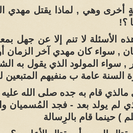
ةٍ أخرى وهي , لماذا يقتل مهدي ال
 ؟!
هذه الأسئلة لا تنم إلا عن جهل بم
 , سواء كان مهدي آخر الزمان أو
ر , سواء المولود الذي يقول به الشي
ة السنة عامة ب منفيهم المتبعين لف
 مالذي قام به جده صلى الله عليه 
ذي لم يولد بعد - فجد المُسميان و
م ) حينما قام بالرِسالة