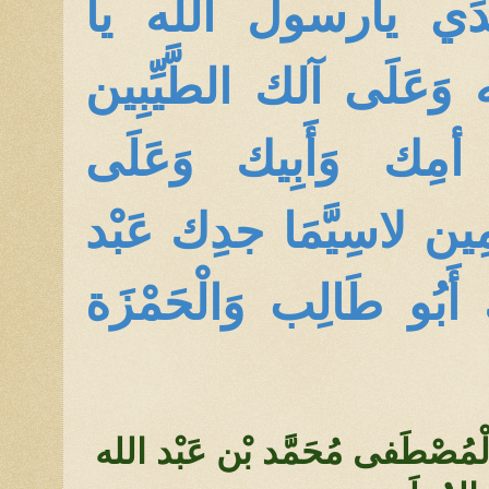
ِّدَي يارسول الله يا
 وَعَلَى آلك الطَّيِّبِين
 أمِك وَأَبِيك وَعَلَى
مِين لاسِيَّمَا جدِك عَبْد
 أَبُو طَالِب وَالْحَمْزَة
ِيّ الْمُصْطَفى مُحَمَّد بْن عَبْد الله