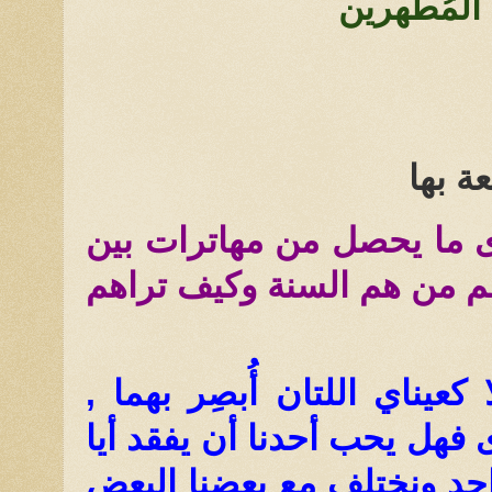
ين المُطَهرين
ة بها
ى ما يحصل من مهاترات بين
 عم من هم السنة وكيف تراهم
عيناي اللتان أُبصِر بهما ,
 فهل يحب أحدنا أن يفقد أيا
واحد ونختلف مع بعضنا البعض